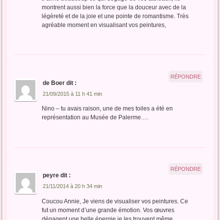
montrent aussi bien la force que la douceur avec de la
légèreté et de la joie et une pointe de romantisme. Très
agréable moment en visualisant vos peintures,
RÉPONDRE
de Boer
dit :
21/09/2015 à 11 h 41 min
Nino – tu avais raison, une de mes toiles a été en
représentation au Musée de Palerme….
RÉPONDRE
peyre
dit :
21/11/2014 à 20 h 34 min
Coucou Annie, Je viens de visualiser vos peintures. Ce
fut un moment d’une grande émotion. Vos œuvres
dégagent une belle énergie je les trouvent même