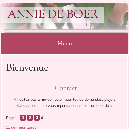
ANNIE DE BOER
Menu
Aller
Bienvenue
au
contenu
Contact
N’hesitez pas à me contacter,
pour toutes demandes, projets,
collaborations,… Je vous répondrai dans les meilleurs délais.
Pages :
1
2
3
4
11 commentaires