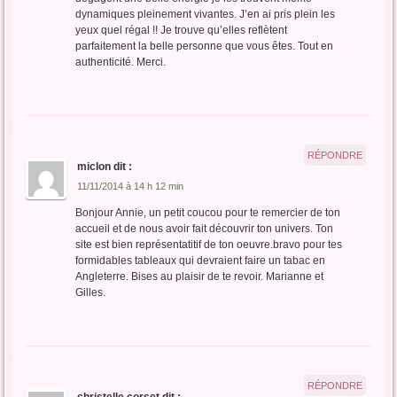
dynamiques pleinement vivantes. J’en ai pris plein les
yeux quel régal !! Je trouve qu’elles reflètent
parfaitement la belle personne que vous êtes. Tout en
authenticité. Merci.
RÉPONDRE
miclon
dit :
11/11/2014 à 14 h 12 min
Bonjour Annie, un petit coucou pour te remercier de ton
accueil et de nous avoir fait découvrir ton univers. Ton
site est bien représentatitif de ton oeuvre.bravo pour tes
formidables tableaux qui devraient faire un tabac en
Angleterre. Bises au plaisir de te revoir. Marianne et
Gilles.
RÉPONDRE
christelle corset
dit :