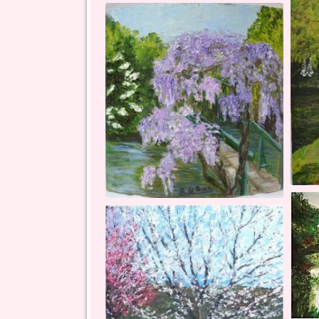
le plan d'eau de Giverny - toiles sur chassis (tryptique) - 3x80 f
la ba
le pont et la glycine - toile préformée 20x20