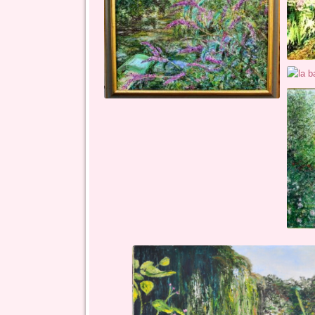
la ba
l'arbre à papillons - toile sur chassis - 12 f