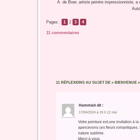
A. de Boer, artiste peintre impressionniste, a 
Auto
Pages :
1
2
3
4
11 commentaires
11 RÉFLEXIONS AU SUJET DE «
BIENVENUE
»
Hammiah
dit :
17/04/2024 à 19 h 12 min
Votre peinture est une invitation à 
apercevons ces fleurs romantiques. S
nature sublime.
Merci à vous.