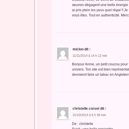
œuvres dégagent une belle énergie 
ai pris plein les yeux quel régal !! J
vous êtes. Tout en authenticité. Merc
miclon
dit :
11/11/2014 à 14 h 12 min
Bonjour Annie, un petit coucou pour t
univers. Ton site est bien représenta
devraient faire un tabac en Angleterre
christelle corset
dit :
31/10/2014 à 6 h 48 min
De : christelle
Sujet : une belle rencontre