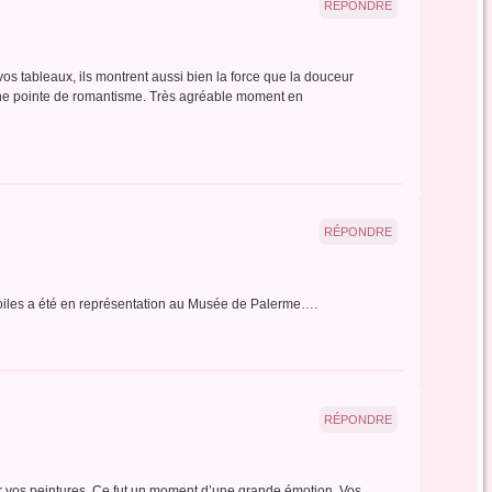
RÉPONDRE
s tableaux, ils montrent aussi bien la force que la douceur
t une pointe de romantisme. Très agréable moment en
RÉPONDRE
toiles a été en représentation au Musée de Palerme….
RÉPONDRE
r vos peintures. Ce fut un moment d’une grande émotion. Vos