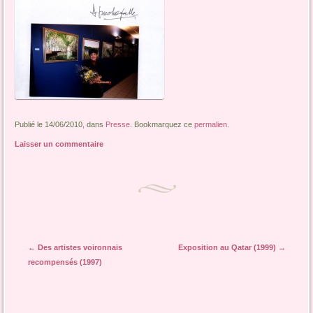
Publié le 14/06/2010, dans
Presse
. Bookmarquez ce
permalien
.
Laisser un commentaire
Navigation des articles
←
Des artistes voironnais
Exposition au Qatar (1999)
→
recompensés (1997)