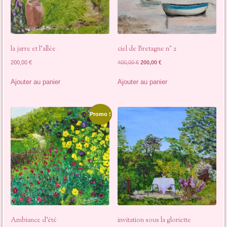
la jarre et l’allée
ciel de Bretagne n° 2
Le
Le
200,00
€
400,00
€
200,00
€
prix
prix
initial
actuel
Ajouter au panier
Ajouter au panier
était :
est :
400,00 €.
200,00 €.
Promo !
Ambiance d’été
invitation sous la gloriette