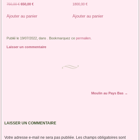
Le
Le
750,00
€
650,00
€
1800,00
€
prix
prix
initial
actuel
Ajouter au panier
Ajouter au panier
était :
est :
750,00 €.
650,00 €.
Publié le 19/07/2022, dans . Bookmarquez ce
permalien
.
Laisser un commentaire
Navigation des articles
Moulin au Pays Bas
→
LAISSER UN COMMENTAIRE
Votre adresse e-mail ne sera pas publiée.
Les champs obligatoires sont