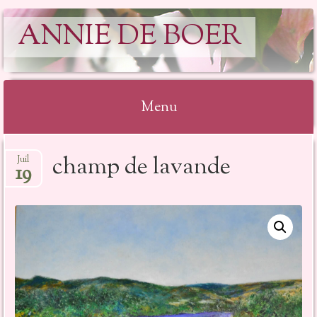
ANNIE DE BOER
Menu
Aller
champ de lavande
Juil
au
19
contenu