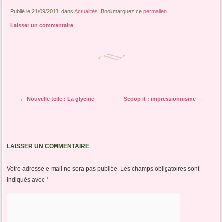
Publié le 21/09/2013, dans
Actualités
. Bookmarquez ce
permalien
.
Laisser un commentaire
Navigation des articles
←
Nouvelle toile : La glycine
Scoop it : impressionnisme
→
LAISSER UN COMMENTAIRE
Votre adresse e-mail ne sera pas publiée.
Les champs obligatoires sont
indiqués avec
*