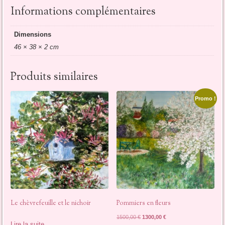
Informations complémentaires
Dimensions
46 × 38 × 2 cm
Produits similaires
Promo !
Le chèvrefeuille et le nichoir
Pommiers en fleurs
Le
Le
1500,00
€
1300,00
€
Lire la suite