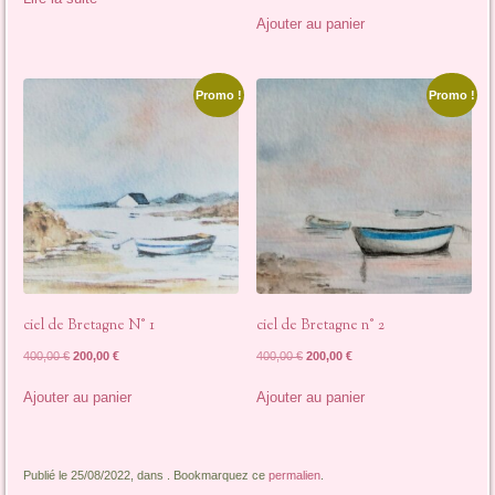
prix
prix
initial
actuel
Ajouter au panier
était :
est :
1500,00 €.
1300,00 €.
Promo !
Promo !
ciel de Bretagne N° 1
ciel de Bretagne n° 2
Le
Le
Le
Le
400,00
€
200,00
€
400,00
€
200,00
€
prix
prix
prix
prix
initial
actuel
initial
actuel
Ajouter au panier
Ajouter au panier
était :
est :
était :
est :
400,00 €.
200,00 €.
400,00 €.
200,00 €.
Publié le 25/08/2022, dans . Bookmarquez ce
permalien
.