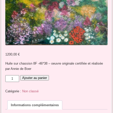
1200,00
€
Huile sur chassisn 8F -46*38 – oeuvre originale certifiée et réalisée
par Annie de Boer
quantité
Ajouter au panier
de
Eclosion
Catégorie :
Non classé
florale
Informations complémentaires