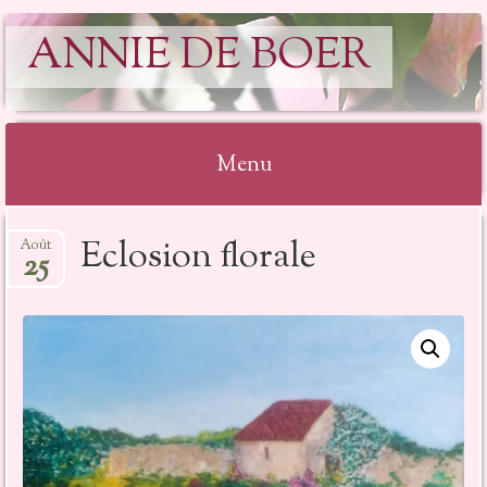
ANNIE DE BOER
Menu
Aller
Eclosion florale
Août
au
25
contenu