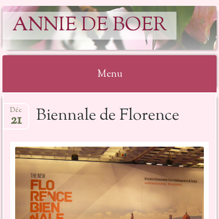
ANNIE DE BOER
Menu
Aller
Biennale de Florence
Déc
au
21
contenu